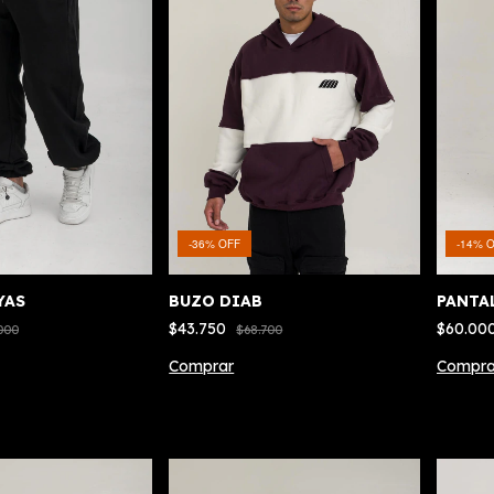
-
36
%
OFF
-
14
%
O
YAS
BUZO DIAB
PANTA
$43.750
$60.00
000
$68.700
Comprar
Compra