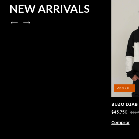
NEW ARRIVALS
-
36
%
OFF
-
58
%
OFF
EY
BUZO DIAB
REMERA BASIC
$43.750
$12.500
$68.
$30.000
Comprar
Comprar