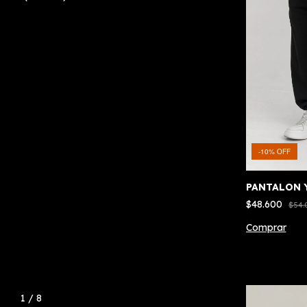
-
54
%
OFF
-
10
%
OFF
PANTALON WORLDWIDE
PANTALON 
$31.250
$48.600
$68.000
$54.
Comprar
Comprar
1
/
8