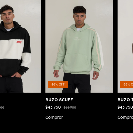
-
36
%
OFF
-
26
%
O
BUZO SCUFF
BUZO 
$43.750
$43.75
700
$68.700
Comprar
Compra