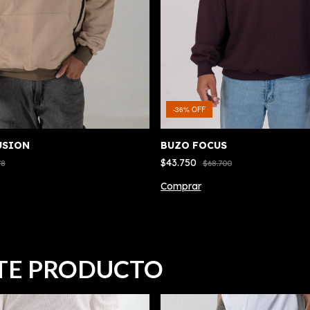
-
36
%
OFF
USION
BUZO FOCUS
$43.750
78
$68.700
Comprar
TE PRODUCTO