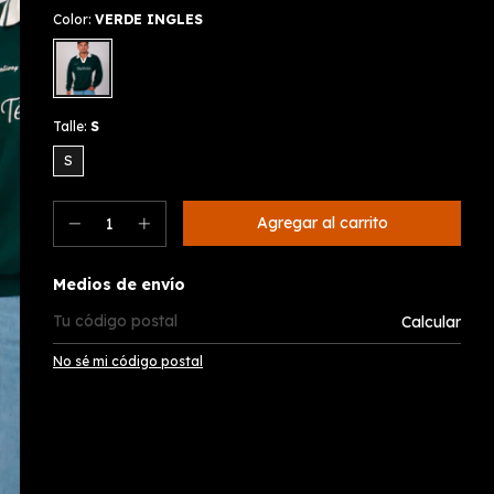
Color:
VERDE INGLES
Talle:
S
S
Entregas para el CP:
Medios de envío
Calcular
No sé mi código postal