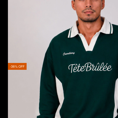
-
36
%
OFF