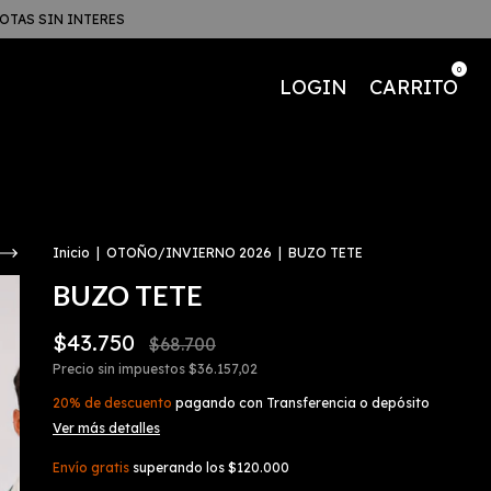
UOTAS SIN INTERES
0
LOGIN
CARRITO
Inicio
|
OTOÑO/INVIERNO 2026
|
BUZO TETE
BUZO TETE
$43.750
$68.700
Precio sin impuestos
$36.157,02
20% de descuento
pagando con Transferencia o depósito
Ver más detalles
Envío gratis
superando los
$120.000