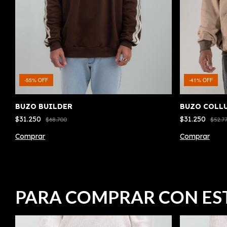
-
55
%
OFF
-
41
%
OFF
BUZO BUILDER
BUZO COLL
$31.250
$31.250
$68.700
$52.7
Comprar
Comprar
PARA COMPRAR CON ES