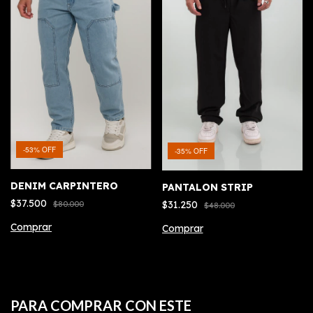
-
53
%
OFF
-
35
%
OFF
DENIM CARPINTERO
PANTALON STRIP
$37.500
$31.250
$80.000
$48.000
Comprar
Comprar
PARA COMPRAR CON ESTE