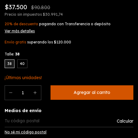
$37.500
$90.800
Precio sin impuestos
$30.991,74
20% de descuento
pagando con Transferencia o depósito
Ver más detalles
Envío gratis
superando los
$120.000
Talle:
38
38
40
¡Últimas unidades!
Entregas para el CP:
Medios de envío
Calcular
No sé mi código postal