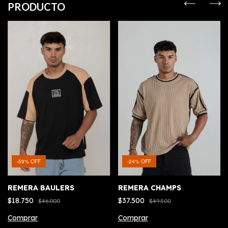
PRODUCTO
-
59
%
OFF
-
24
%
OFF
REMERA BAULERS
REMERA CHAMPS
$18.750
$37.500
$46.000
$49.500
Comprar
Comprar